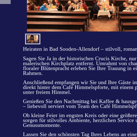
Heiraten in Bad Sooden-Allendorf – stilvoll, roma
Sagen Sie Ja in der historischen Crucis Kirche, nu
malerischen Kirchplatz entfernt. Umrahmt von c
floraler Blütenpracht erleben Sie Ihre Trauung in e
Rahmen.
Anschließend empfangen wir Sie und Ihre Gäste im
direkt hinter dem Café Himmelspforte, mit einem 
unter freiem Himmel.
Genießen Sie den Nachmittag bei Kaffee & haus
– liebevoll serviert vom Team des Café Himmelspf
Ob kleine Feier im engsten Kreis oder eine größere
sorgen für stilvolles Ambiente, herzlichen Service
Genussmomente.
Lassen Sie den schönsten Tag Ihres Lebens an ein