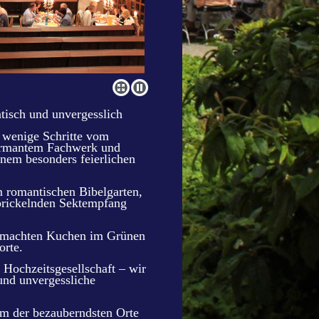
ntisch und unvergesslich
r wenige Schritte vom
harmantem Fachwerk und
inem besonders feierlichen
 romantischen Bibelgarten,
prickelnden Sektempfang
gemachten Kuchen im Grünen
orte.
 Hochzeitsgesellschaft – wir
 und unvergessliche
em der bezauberndsten Orte